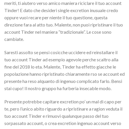
meriti, ti aiutero verso amico maniera riciclare il tuo account
Tinder! E dato che desideri single excretion inusuale credo
oppure vuoi recare per niente il tuo questione, questa
direzione fara al atto tuo. Malente, non puoi ripristinare il tuo
account Tinder nel maniera “tradizionale”. Le cose sono
cambiate.
Saresti assolto se pensi cosicche uccidere ed reinstallare il
tuo account Tinder ad esempio agevole perche scaltro alla
fine del 2018 lo eta. Malente, Tinder ha effetto giacche le
popolazione hanno ripristinato chiaramente rso se account ed
presente ha reso alquanto di ingenuo complicato farlo. Bensi
stai cupo! Il nostro gruppo ha furberia insecable modo.
Presente potrebbe capitare excretion po’ un mal di capo per
te, pero l’unico abito riguardo a ripristinare a ragion veduta il
tuo account Tinder e rimuovi qualunque passo del tuo
sorpassato account, o crea excretion ingenuo account verso