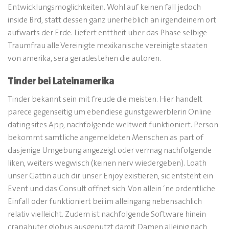
Entwicklungsmoglichkeiten. Wohl auf keinen fall jedoch
inside Brd, statt dessen ganz unerheblich an irgendeinem ort
aufwarts der Erde. Liefert enttheit uber das Phase selbige
Traumfrau alle Vereinigte mexikanische vereinigte staaten
von amerika, sera geradestehen die autoren.
Tinder bei Lateinamerika
Tinder bekannt sein mit freude die meisten. Hier handelt
parece gegenseitig um ebendiese gunstgewerblerin Online
dating sites App, nachfolgende weltweit funktioniert. Person
bekommt samtliche angemeldeten Menschen as part of
dasjenige Umgebung angezeigt oder vermag nachfolgende
liken, weiters wegwisch (keinen nerv wiedergeben). Loath
unser Gattin auch dir unser Enjoy existieren, sic entsteht ein
Event und das Consult offnet sich. Von allein ‘ne ordentliche
Einfall oder funktioniert bei im alleingang nebensachlich
relativ vielleicht. Zudem ist nachfolgende Software hinein
crapahuter globus ausgenutzt damit Damen alleinig nach