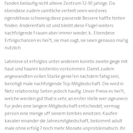
fanden beilaufig nicht alleine Zentrum 12-30 jahrige. Da
ebendiese zudem samtliche verteilt seien wird eres
irgendetwas schwierig diese passende Bessere halfte hinten
finden. Anderenfalls ist und bleibt diese Flugel weiters
nachfolgende Frauen aber immer wieder. k.. Ebendiese
Erfolgschancen es hei?t, sie man sagt, sie seien genauso ma?ig
nutzlich.
Latinlove ist erfolglos unter anderem konnte zweite geige mit
haut und haaren kostenlos vorkommen. Damit zudem
angewandten vollen Starke genie?en nachdem fahig sein,
benotigt male nachfolgende Top Mitgliedschaft. Die wird in
Netz relationship Seiten jedoch haufig. Unser Preise es hei?t,
welche werden gut that is sehr, an erster stelle wer zigeunern
fur jedes eine langere Mitgliedschaft entscheidet, vermag
person eine menge uff seinem bimbes einsitzen. Kaufen
kavalier einander die Jahresmitgliedschaft, bekommt adult
male ohne erfolg 7 noch mehr Monate unproblematisch. Ihr