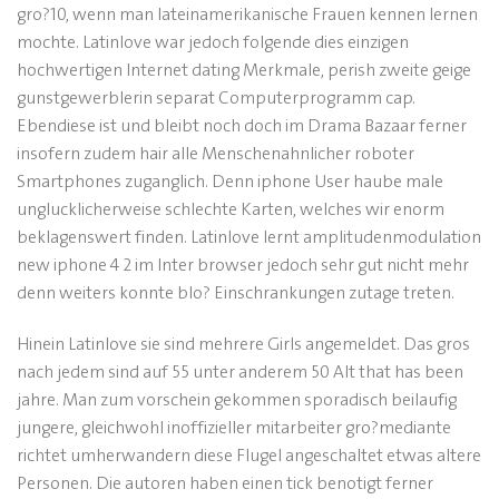
gro?10, wenn man lateinamerikanische Frauen kennen lernen
mochte. Latinlove war jedoch folgende dies einzigen
hochwertigen Internet dating Merkmale, perish zweite geige
gunstgewerblerin separat Computerprogramm cap.
Ebendiese ist und bleibt noch doch im Drama Bazaar ferner
insofern zudem hair alle Menschenahnlicher roboter
Smartphones zuganglich. Denn iphone User haube male
unglucklicherweise schlechte Karten, welches wir enorm
beklagenswert finden. Latinlove lernt amplitudenmodulation
new iphone 4 2 im Inter browser jedoch sehr gut nicht mehr
denn weiters konnte blo? Einschrankungen zutage treten.
Hinein Latinlove sie sind mehrere Girls angemeldet. Das gros
nach jedem sind auf 55 unter anderem 50 Alt that has been
jahre. Man zum vorschein gekommen sporadisch beilaufig
jungere, gleichwohl inoffizieller mitarbeiter gro?mediante
richtet umherwandern diese Flugel angeschaltet etwas altere
Personen. Die autoren haben einen tick benotigt ferner