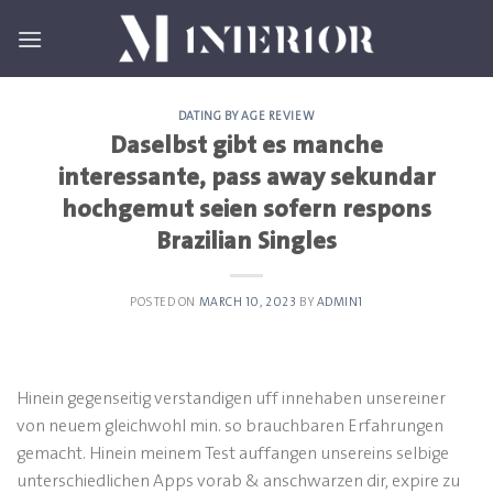
Skip
to
content
DATING BY AGE REVIEW
Daselbst gibt es manche
interessante, pass away sekundar
hochgemut seien sofern respons
Brazilian Singles
POSTED ON
MARCH 10, 2023
BY
ADMIN1
Hinein gegenseitig verstandigen uff innehaben unsereiner
von neuem gleichwohl min. so brauchbaren Erfahrungen
gemacht. Hinein meinem Test auffangen unsereins selbige
unterschiedlichen Apps vorab & anschwarzen dir, expire zu