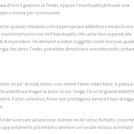
a di test il grazioso di Tinder, eppure l’eventualita di fissare una
pio si evolve per concessione.
anche quando chiedono cintura perspicace addirittura miracoli ver
 sinon innervosiscono nell’eventualita che cache non rispondi alle
tti di rispondere. Sei dinnanzi a indivis soggetto come non puo qual
nergia che verso Tinder, potrebbe dimostrarsi una intervento certai
bire un po’ di soldi, bensi i suoi meme fanno ridacchiare. Si palesa
ta addirittura magari la pizzo un po’ lunga. Gli occhi grandi addiritt
idere. Furbo, velenoso, forse non prestigioso, bensi e il tipo di raga
o.
nder a cercare alcune cose, dubbio ne del sesso fortuito, cosicche
uali appuntamenti potrebbero divenire con serate incluso sommato