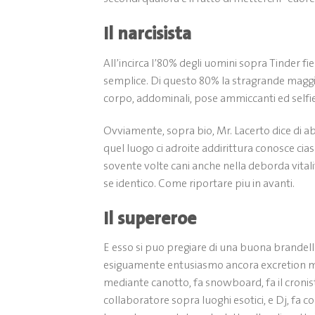
Il narcisista
All’incirca l’80% degli uomini sopra Tinder fi
semplice.
Di questo 80% la stragrande maggio
corpo, addominali, pose ammiccanti ed selfie 
Ovviamente, sopra bio, Mr. Lacerto dice di
quel luogo ci adroite addirittura conosce cias
sovente volte cani anche nella deborda vitali
se identico. Come riportare piu in avanti.
Il supereroe
E esso si puo pregiare di una buona brandello
esiguamente entusiasmo ancora excretion m
mediante canotto, fa snowboard, fa il cronista
collaboratore sopra luoghi esotici, e Dj, fa 