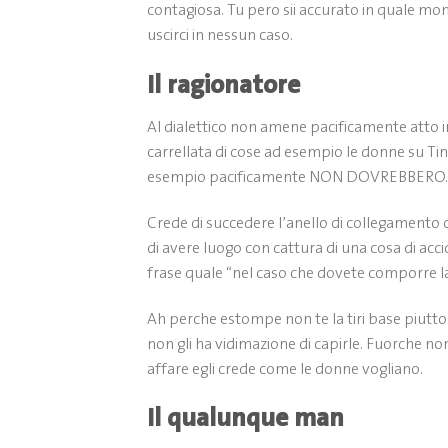
contagiosa. Tu pero sii accurato in quale mo
uscirci in nessun caso.
Il ragionatore
Al dialettico non amene pacificamente atto 
carrellata di cose ad esempio le donne su Ti
esempio pacificamente NON DOVREBBERO.
Crede di succedere l’anello di collegamento
di avere luogo con cattura di una cosa di acc
frase quale “nel caso che dovete comporre la
Ah perche estompe non te la tiri base piuttos
non gli ha vidimazione di capirle. Fuorche no
affare egli crede come le donne vogliano.
Il qualunque man