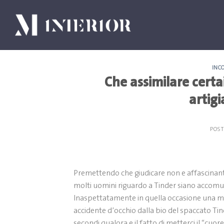
Skip
to
content
INC
Che assimilare certai
artigi
POS
Premettendo che giudicare non e affascinante
molti uomini riguardo a Tinder siano accomu
Inaspettatamente in quella occasione una min
accidente d’occhio dalla bio del spaccato Ti
secondi qualora e il fatto di metterci il “cuor