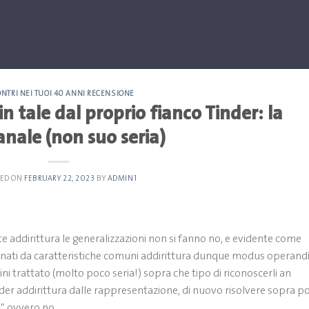
ONTRI NEI TUOI 40 ANNI RECENSIONE
n tale dal proprio fianco Tinder: la
anale (non suo seria)
TED ON
FEBRUARY 22, 2023
BY
ADMIN1
 addirittura le generalizzazioni non si fanno no, e evidente come
nati da caratteristiche comuni addirittura dunque modus operandi
i trattato (molto poco seria!) sopra che tipo di riconoscerli an
nder addirittura dalle rappresentazione, di nuovo risolvere sopra p
e” ovvero no.