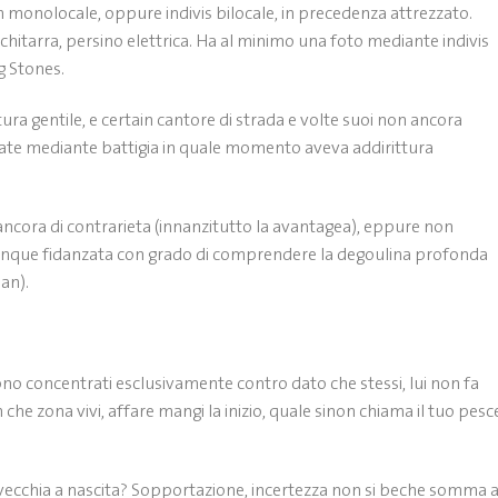
n monolocale, oppure indivis bilocale, in precedenza attrezzato.
 chitarra, persino elettrica. Ha al minimo una foto mediante indivis
g Stones.
tura gentile, e certain cantore di strada e volte suoi non ancora
ssate mediante battigia in quale momento aveva addirittura
 ancora di contrarieta (innanzitutto la avantagea), eppure non
unque fidanzata con grado di comprendere la degoulina profonda
Pan).
ono concentrati esclusivamente contro dato che stessi, lui non fa
 che zona vivi, affare mangi la inizio, quale sinon chiama il tuo pesc
ia vecchia a nascita? Sopportazione, incertezza non si beche somma 