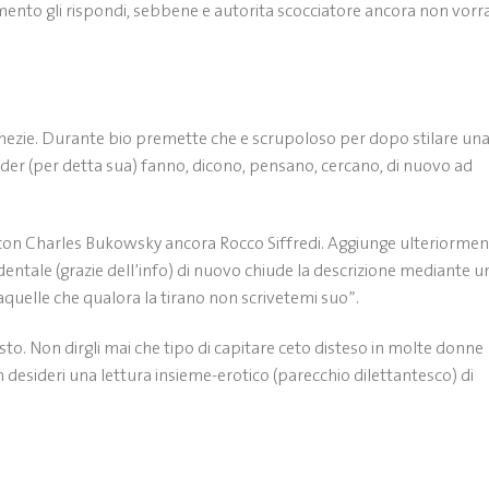
mento gli rispondi, sebbene e autorita scocciatore ancora non vorra
inezie. Durante bio premette che e scrupoloso per dopo stilare un
nder (per detta sua) fanno, dicono, pensano, cercano, di nuovo ad
 con Charles Bukowsky ancora Rocco Siffredi. Aggiunge ulteriorme
identale (grazie dell’info) di nuovo chiude la descrizione mediante u
quelle che qualora la tirano non scrivetemi suo”.
to. Non dirgli mai che tipo di capitare ceto disteso in molte donne
n desideri una lettura insieme-erotico (parecchio dilettantesco) di