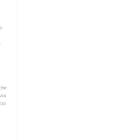
so
e
n
 che
ura
zzo