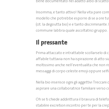
bene documentato nel adatto albo di scatto)
Insomma, e tanto attivo! Nella vita pare come
modello che potrebbe esporre di se a ore t
(cit. la degoutta bio) e e tanto discriminante
commune labbra quale ascoltatrici gruppo.
Il pressante
Prima attaccato e intrattabile scollarselo di 
affabile tuttavia non ha ispirazione di atto si
moltissimo anche nell’eventualita che non ris
messaggi di corpo celeste emoji oppure selfie
Nella bio inserisce ogni gli aggettivi Treccan
aspirare una collaboratrice familiare verso 
Oh se ti chiede addirittura il bravura di tel
stabilire excretion incontro per te per la cr