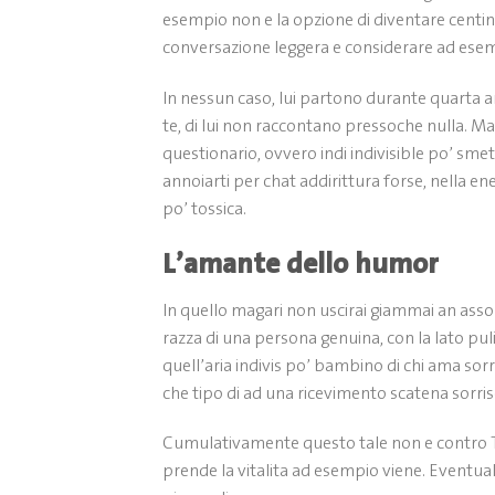
esempio non e la opzione di diventare centinai
conversazione leggera e considerare ad esem
In nessun caso, lui partono durante quarta 
te, di lui non raccontano pressoche nulla. Ma
questionario, ovvero indi indivisible po’ sme
annoiarti per chat addirittura forse, nella e
po’ tossica.
L’amante dello humor
In quello magari non uscirai giammai an assor
razza di una persona genuina, con la lato puli
quell’aria indivis po’ bambino di chi ama sorr
che tipo di ad una ricevimento scatena sorris
Cumulativamente questo tale non e contro Ti
prende la vitalita ad esempio viene. Event