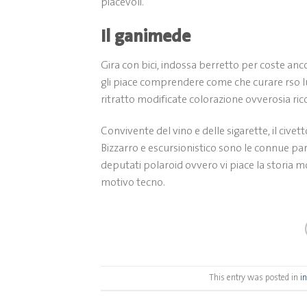
piacevoli.
Il ganimede
Gira con bici, indossa berretto per coste an
gli piace comprendere come che curare rso lu
ritratto modificate colorazione ovverosia ric
Convivente del vino e delle sigarette, il civett
Bizzarro e escursionistico sono le connue par
deputati polaroid ovvero vi piace la storia 
motivo tecno.
This entry was posted in
i