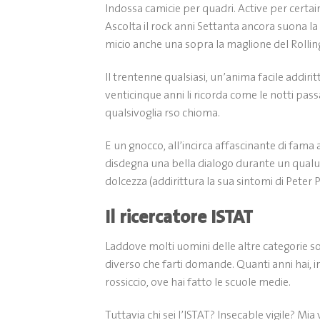
Indossa camicie per quadri. Active per certai
Ascolta il rock anni Settanta ancora suona la
micio anche una sopra la maglione del Rollin
Il trentenne qualsiasi, un’anima facile addirit
venticinque anni li ricorda come le notti pa
qualsivoglia rso chioma.
E un gnocco, all’incirca affascinante di fama
disdegna una bella dialogo durante un qual
dolcezza (addirittura la sua sintomi di Peter 
Il ricercatore ISTAT
Laddove molti uomini delle altre categorie s
diverso che farti domande. Quanti anni hai, in
rossiccio, ove hai fatto le scuole medie.
Tuttavia chi sei l’ISTAT? Insecable vigile? M