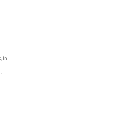
, in
er
e