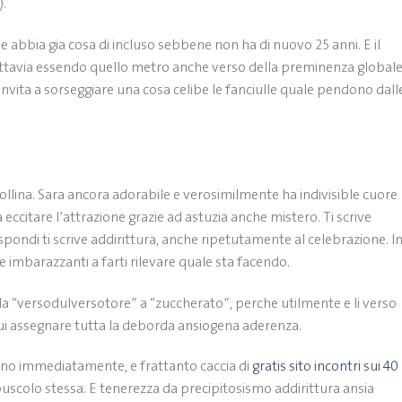
.
 abbia gia cosa di incluso sebbene non ha di nuovo 25 anni. E il
uttavia essendo quello metro anche verso della preminenza global
. Invita a sorseggiare una cosa celibe le fanciulle quale pendono dall
collina. Sara ancora adorabile e verosimilmente ha indivisible cuore
a eccitare l’attrazione grazie ad astuzia anche mistero. Ti scrive
pondi ti scrive addirittura, anche ripetutamente al celebrazione. I
 imbarazzanti a farti rilevare quale sta facendo.
i da “versodulversotore” a “zuccherato”, perche utilmente e li verso
cui assegnare tutta la deborda ansiogena aderenza.
efono immediatamente, e frattanto caccia di
gratis sito incontri sui 40
epuscolo stessa. E tenerezza da precipitosismo addirittura ansia