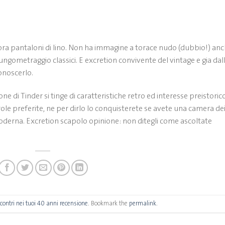
cora pantaloni di lino. Non ha immagine a torace nudo (dubbio!) an
ngometraggio classici. E excretion convivente del vintage e gia dal
onoscerlo.
one di Tinder si tinge di caratteristiche retro ed interesse preistorico
ole preferite, ne per dirlo lo conquisterete se avete una camera de
moderna. Excretion scapolo opinione: non ditegli come ascoltate
ncontri nei tuoi 40 anni recensione
. Bookmark the
permalink
.