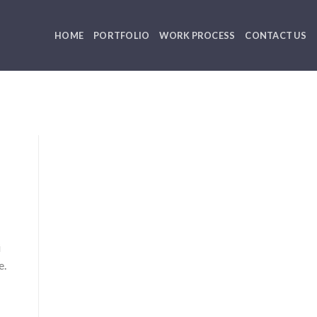
HOME
PORTFOLIO
WORK PROCESS
CONTACT US
i
e.