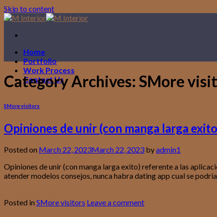
Skip to content
Home
Portfolio
Work Process
Category Archives:
SMore visi
Contact Us
SMore visitors
Opiniones de unir (con manga larga exito)
Posted on
March 22, 2023
March 22, 2023
by
admin1
Opiniones de unir (con manga larga exito) referente a las aplica
atender modelos consejos, nunca habra dating app cual se podri­an
Continue reading
→
Posted in
SMore visitors
Leave a comment