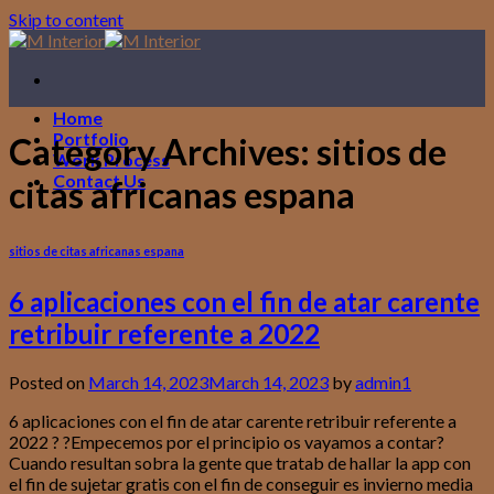
Skip to content
Home
Portfolio
Category Archives:
sitios de
Work Process
Contact Us
citas africanas espana
sitios de citas africanas espana
6 aplicaciones con el fin de atar carente
retribuir referente a 2022
Posted on
March 14, 2023
March 14, 2023
by
admin1
6 aplicaciones con el fin de atar carente retribuir referente a
2022 ? ?Empecemos por el principio os vayamos a contar?
Cuando resultan sobra la gente que tratab de hallar la app con
el fin de sujetar gratis con el fin de conseguir es invierno media