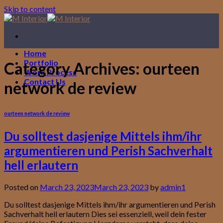
Skip to content
Home
Portfolio
Category Archives:
ourteen
Work Process
Contact Us
network de review
ourteen network de review
Du solltest dasjenige Mittels ihm/ihr
argumentieren und Perish Sachverhalt
hell erlautern
Posted on
March 23, 2023
March 23, 2023
by
admin1
Du solltest dasjenige Mittels ihm/ihr argumentieren und Perish
Sachverhalt hell erlautern Dies sei essenziell, weil dein fester