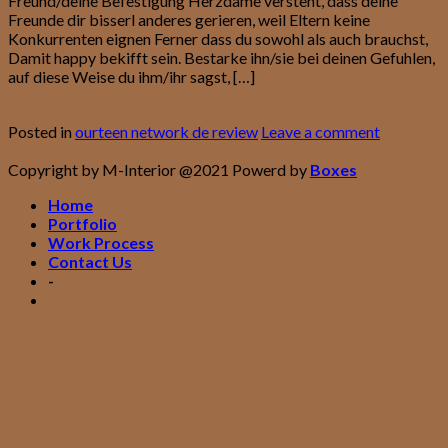
Freund/deine Befestigung Herzdame versteht, dass deine
Freunde dir bisserl anderes gerieren, weil Eltern keine
Konkurrenten eignen Ferner dass du sowohl als auch brauchst,
Damit happy bekifft sein. Bestarke ihn/sie bei deinen Gefuhlen,
auf diese Weise du ihm/ihr sagst, […]
Continue reading
→
Posted in
ourteen network de review
Leave a comment
Copyright by M-Interior @2021 Powerd by
Boxes
Home
Portfolio
Work Process
Contact Us
-