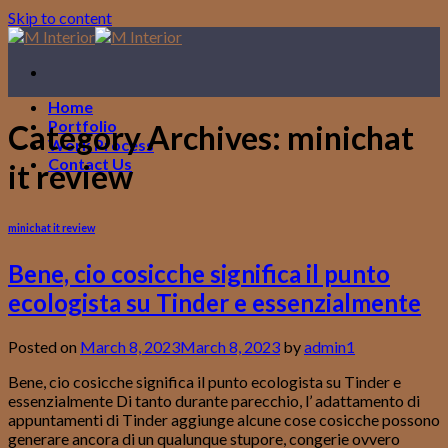
Skip to content
Home
Portfolio
Category Archives:
minichat
Work Process
Contact Us
it review
minichat it review
Bene, cio cosicche significa il punto
ecologista su Tinder e essenzialmente
Posted on
March 8, 2023
March 8, 2023
by
admin1
Bene, cio cosicche significa il punto ecologista su Tinder e
essenzialmente Di tanto durante parecchio, l’ adattamento di
appuntamenti di Tinder aggiunge alcune cose cosicche possono
generare ancora di un qualunque stupore, congerie ovvero