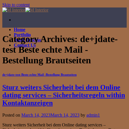
Skip to content
Home
Portfolio
Category Archives:
de+jdate-
Work Process
Contact Us
test Beste echte Mail -
Bestellung Brautseiten
de+jdate-test Beste echte Mail -Bestellung Brautseiten
Sturz weiters Sicherheit bei dem Online
dating services – Sicherheitsregeln within
Kontaktanzeigen
Posted on
March 14, 2023
March 14, 2023
by
admin1
Sturz weiters Sicherheit bei dem Online dating services –