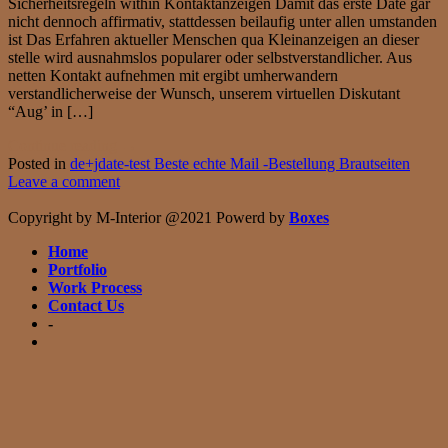
Sicherheitsregeln within Kontaktanzeigen Damit das erste Date gar
nicht dennoch affirmativ, stattdessen beilaufig unter allen umstanden
ist Das Erfahren aktueller Menschen qua Kleinanzeigen an dieser
stelle wird ausnahmslos popularer oder selbstverstandlicher. Aus
netten Kontakt aufnehmen mit ergibt umherwandern
verstandlicherweise der Wunsch, unserem virtuellen Diskutant
“Aug’ in […]
Continue reading
→
Posted in
de+jdate-test Beste echte Mail -Bestellung Brautseiten
Leave a comment
Copyright by M-Interior @2021 Powerd by
Boxes
Home
Portfolio
Work Process
Contact Us
-