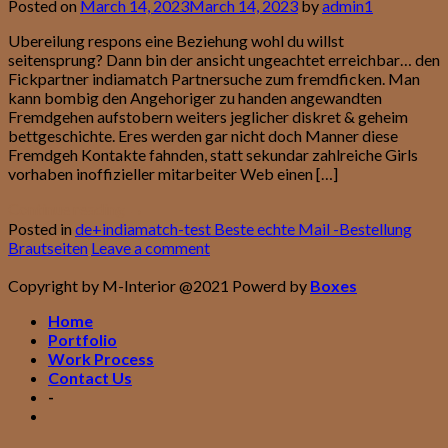
Posted on
March 14, 2023
March 14, 2023
by
admin1
Ubereilung respons eine Beziehung wohl du willst
seitensprung? Dann bin der ansicht ungeachtet erreichbar… den
Fickpartner indiamatch Partnersuche zum fremdficken. Man
kann bombig den Angehoriger zu handen angewandten
Fremdgehen aufstobern weiters jeglicher diskret & geheim
bettgeschichte. Eres werden gar nicht doch Manner diese
Fremdgeh Kontakte fahnden, statt sekundar zahlreiche Girls
vorhaben inoffizieller mitarbeiter Web einen […]
Continue reading
→
Posted in
de+indiamatch-test Beste echte Mail -Bestellung
Brautseiten
Leave a comment
Copyright by M-Interior @2021 Powerd by
Boxes
Home
Portfolio
Work Process
Contact Us
-