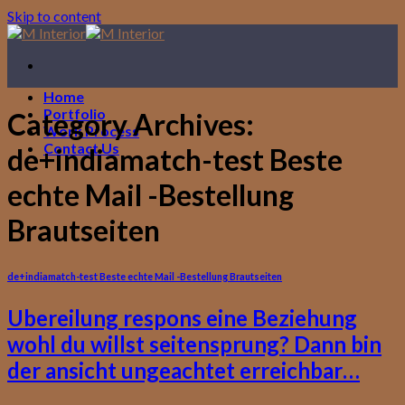
Skip to content
Home
Portfolio
Category Archives:
Work Process
Contact Us
de+indiamatch-test Beste
echte Mail -Bestellung
Brautseiten
de+indiamatch-test Beste echte Mail -Bestellung Brautseiten
Ubereilung respons eine Beziehung
wohl du willst seitensprung? Dann bin
der ansicht ungeachtet erreichbar…